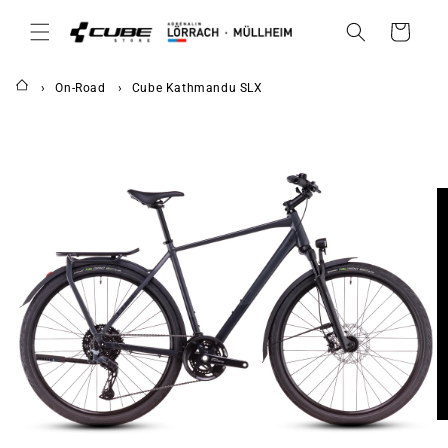
DIREKT
ZUM
Warenkorb
INHALT
On-Road
Cube Kathmandu SLX
UKTINFORMATIONEN
NGEN