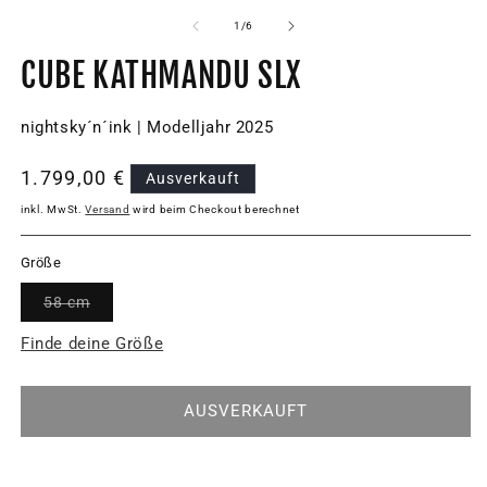
von
1
/
6
CUBE KATHMANDU SLX
nightsky´n´ink | Modelljahr 2025
Normaler
1.799,00 €
Ausverkauft
Preis
inkl. MwSt.
Versand
wird beim Checkout berechnet
Größe
Variante
58 cm
ausverkauft
oder
Finde deine Größe
nicht
verfügbar
AUSVERKAUFT