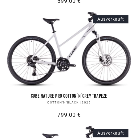
Normaler
599,00 €
Preis
Ausverkauft
CUBE NATURE PRO COTTON´N´GREY TRAPEZE
Anbieter:
COTTON´N´BLACK | 2025
Normaler
799,00 €
Preis
Ausverkauft