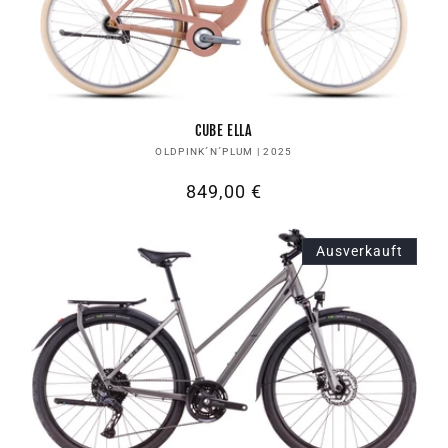
CUBE ELLA
Anbieter:
OLDPINK´N´PLUM | 2025
Normaler
849,00 €
Preis
Ausverkauft