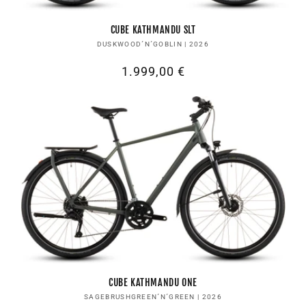
CUBE KATHMANDU SLT
Anbieter:
DUSKWOOD´N´GOBLIN | 2026
Normaler
1.999,00 €
Preis
CUBE KATHMANDU ONE
Anbieter:
SAGEBRUSHGREEN´N´GREEN | 2026