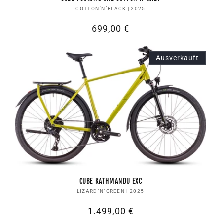
Anbieter:
COTTON´N´BLACK | 2025
Normaler
699,00 €
Preis
Ausverkauft
CUBE KATHMANDU EXC
Anbieter:
LIZARD´N´GREEN | 2025
Normaler
1.499,00 €