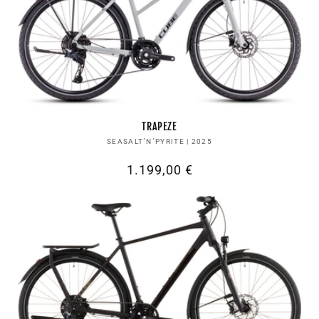
TRAPEZE
Anbieter:
SEASALT´N´PYRITE | 2025
Normaler
1.199,00 €
Preis