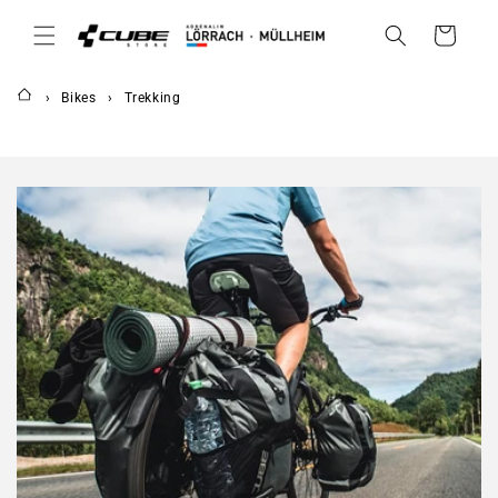
DIREKT
ZUM
Warenkorb
INHALT
Bikes
Trekking