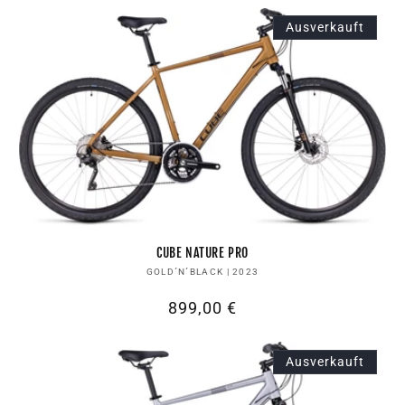
Ausverkauft
CUBE NATURE PRO
Anbieter:
GOLD´N´BLACK | 2023
Normaler
899,00 €
Preis
Ausverkauft