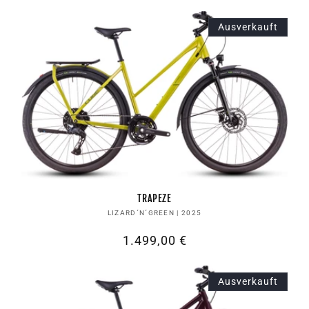
Preis
Ausverkauft
TRAPEZE
Anbieter:
LIZARD´N´GREEN | 2025
Normaler
1.499,00 €
Preis
Ausverkauft