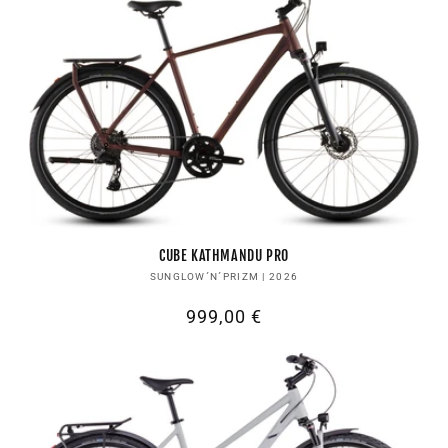
CUBE KATHMANDU PRO
Anbieter:
SUNGLOW´N´PRIZM | 2026
Normaler
999,00 €
Preis