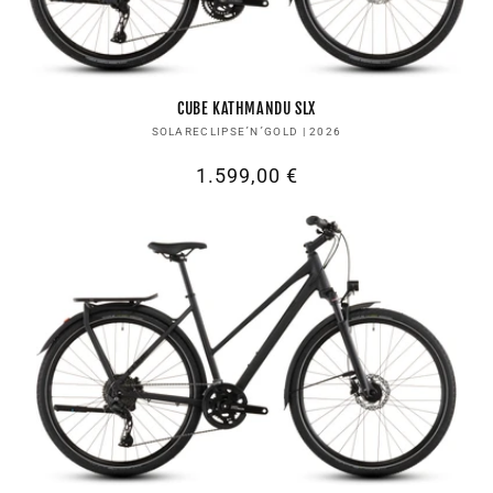
CUBE KATHMANDU SLX
Anbieter:
SOLARECLIPSE´N´GOLD | 2026
Normaler
1.599,00 €
Preis