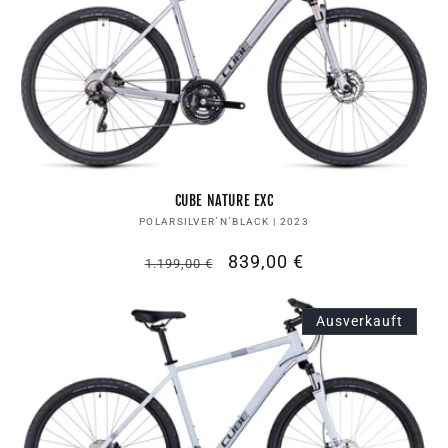
CUBE NATURE EXC
Anbieter:
POLARSILVER´N´BLACK | 2023
Normaler
Verkaufspreis
839,00 €
1.199,00 €
Preis
Ausverkauft