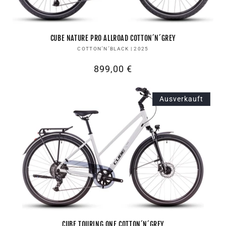
CUBE NATURE PRO ALLROAD COTTON´N´GREY
Anbieter:
COTTON´N´BLACK | 2025
Normaler
899,00 €
Preis
Ausverkauft
CUBE TOURING ONE COTTON´N´GREY