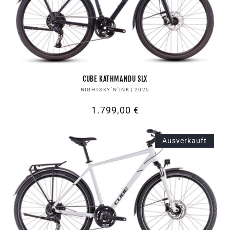
CUBE KATHMANDU SLX
Anbieter:
NIGHTSKY´N´INK | 2025
Normaler
1.799,00 €
Preis
Ausverkauft