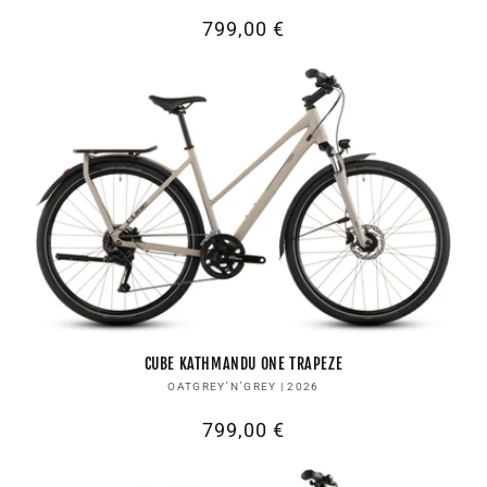
Normaler
799,00 €
Preis
CUBE KATHMANDU ONE TRAPEZE
Anbieter:
OATGREY´N´GREY | 2026
Normaler
799,00 €
Preis