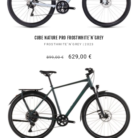
CUBE NATURE PRO FROSTWHITE´N´GREY
Anbieter:
FROSTHWITE´N´GREY | 2023
Normaler
Verkaufspreis
629,00 €
899,00 €
Preis