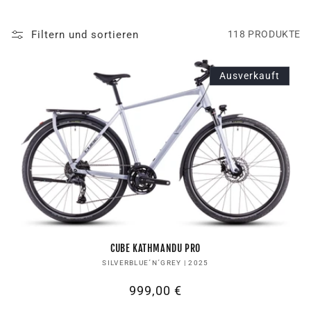
Filtern und sortieren
118 PRODUKTE
Ausverkauft
CUBE KATHMANDU PRO
Anbieter:
SILVERBLUE´N´GREY | 2025
Normaler
999,00 €
Preis