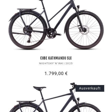
CUBE KATHMANDU SLX
Anbieter:
NIGHTSKY´N´INK | 2025
Normaler
1.799,00 €
Preis
Ausverkauft