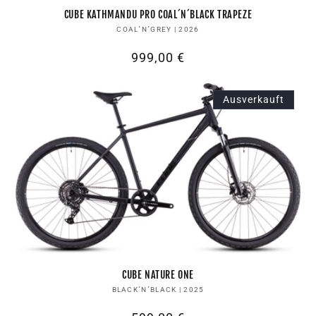
CUBE KATHMANDU PRO COAL´N´BLACK TRAPEZE
Anbieter:
COAL´N´GREY | 2026
Normaler
999,00 €
Preis
Ausverkauft
CUBE NATURE ONE
Anbieter:
BLACK´N´BLACK | 2025