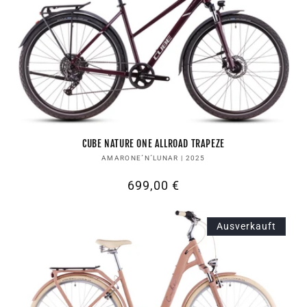
CUBE NATURE ONE ALLROAD TRAPEZE
Anbieter:
AMARONE´N´LUNAR | 2025
Normaler
699,00 €
Preis
Ausverkauft