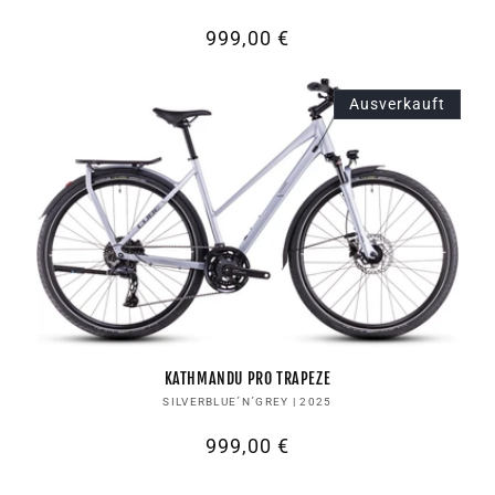
Normaler
999,00 €
Preis
Ausverkauft
KATHMANDU PRO TRAPEZE
Anbieter:
SILVERBLUE´N´GREY | 2025
Normaler
999,00 €
Preis