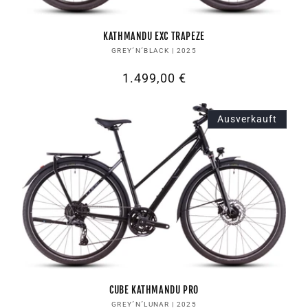
KATHMANDU EXC TRAPEZE
Anbieter:
GREY´N´BLACK | 2025
Normaler
1.499,00 €
Preis
Ausverkauft
CUBE KATHMANDU PRO
Anbieter:
GREY´N´LUNAR | 2025