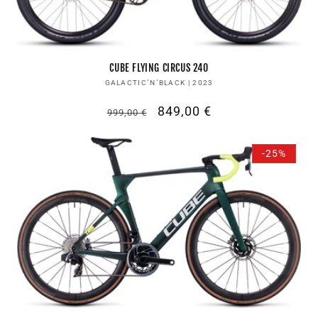
CUBE FLYING CIRCUS 240
Anbieter:
GALACTIC´N´BLACK | 2023
Normaler
Verkaufspreis
849,00 €
999,00 €
Preis
-25%