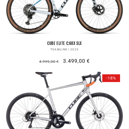
CUBE ELITE C:68X SLX
Anbieter:
TEAMLINE | 2023
Normaler
Verkaufspreis
3.499,00 €
4.999,00 €
Preis
-18%