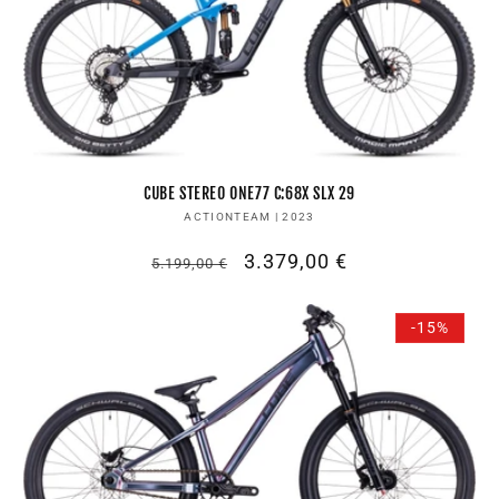
CUBE STEREO ONE77 C:68X SLX 29
Anbieter:
ACTIONTEAM | 2023
Normaler
Verkaufspreis
3.379,00 €
5.199,00 €
Preis
-15%