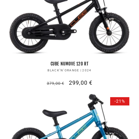
CUBE NUMOVE 120 RT
Anbieter:
BLACK´N´ORANGE | 2024
Normaler
Verkaufspreis
299,00 €
379,00 €
Preis
-21%