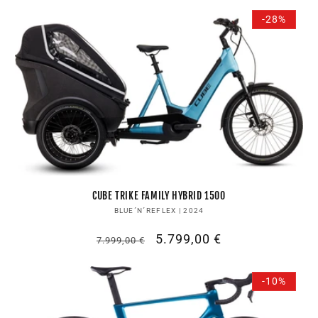
-28%
CUBE TRIKE FAMILY HYBRID 1500
Anbieter:
BLUE´N´REFLEX | 2024
Normaler
Verkaufspreis
5.799,00 €
7.999,00 €
Preis
-10%