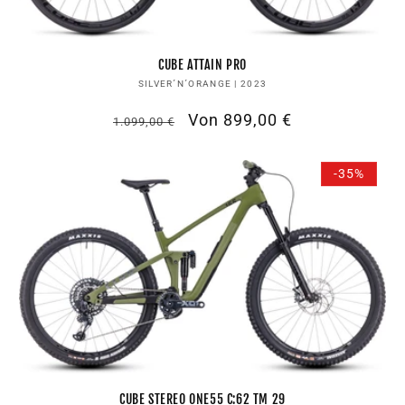
CUBE ATTAIN PRO
Anbieter:
SILVER´N´ORANGE | 2023
Normaler
Verkaufspreis
Von 899,00 €
1.099,00 €
Preis
-35%
CUBE STEREO ONE55 C:62 TM 29