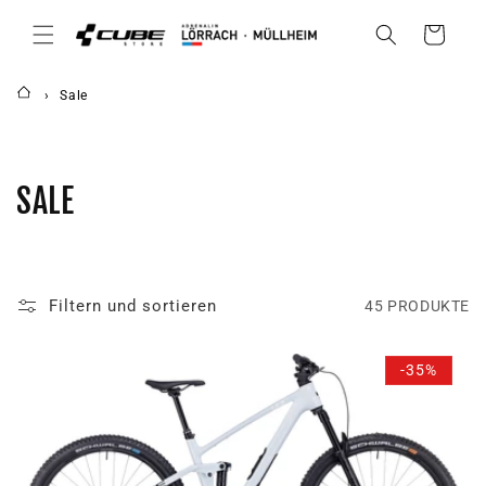
DIREKT
ZUM
Warenkorb
INHALT
Sale
K
SALE
A
T
Filtern und sortieren
45 PRODUKTE
E
G
-35%
O
R