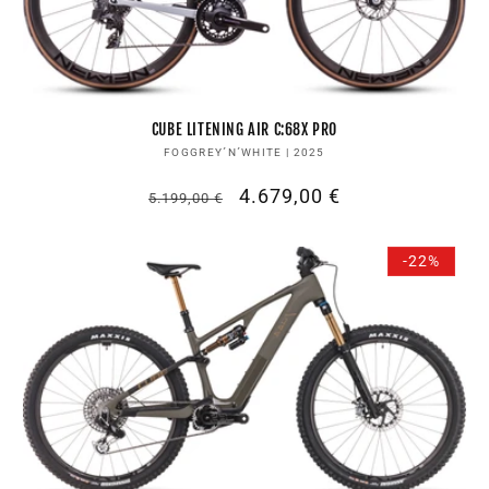
CUBE LITENING AIR C:68X PRO
Anbieter:
FOGGREY´N´WHITE | 2025
Normaler
Verkaufspreis
4.679,00 €
5.199,00 €
Preis
-22%