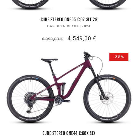
CUBE STEREO ONE55 C:62 SLT 29
Anbieter:
CARBON´N´BLACK | 2024
Normaler
Verkaufspreis
4.549,00 €
6.999,00 €
Preis
-35%
CUBE STEREO ONE44 C:68X SLX