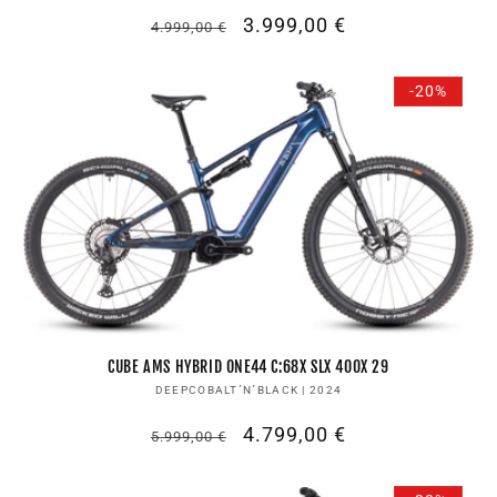
Normaler
Verkaufspreis
3.999,00 €
4.999,00 €
Preis
-20%
CUBE AMS HYBRID ONE44 C:68X SLX 400X 29
Anbieter:
DEEPCOBALT´N´BLACK | 2024
Normaler
Verkaufspreis
4.799,00 €
5.999,00 €
Preis