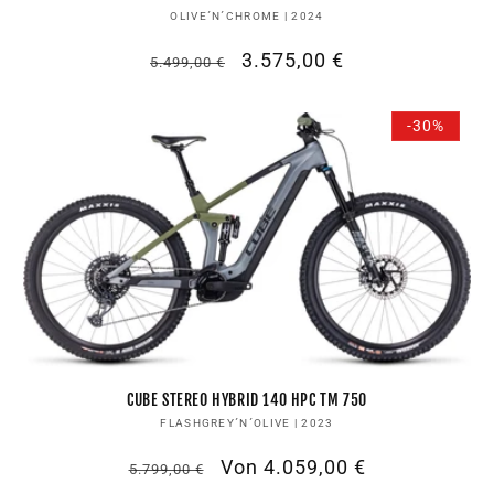
Anbieter:
OLIVE´N´CHROME | 2024
Normaler
Verkaufspreis
3.575,00 €
5.499,00 €
Preis
-30%
CUBE STEREO HYBRID 140 HPC TM 750
Anbieter:
FLASHGREY´N´OLIVE | 2023
Normaler
Verkaufspreis
Von 4.059,00 €
5.799,00 €