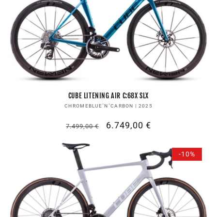
CUBE LITENING AIR C:68X SLX
Anbieter:
CHROMEBLUE´N´CARBON | 2025
Normaler
Verkaufspreis
6.749,00 €
7.499,00 €
Preis
-10%