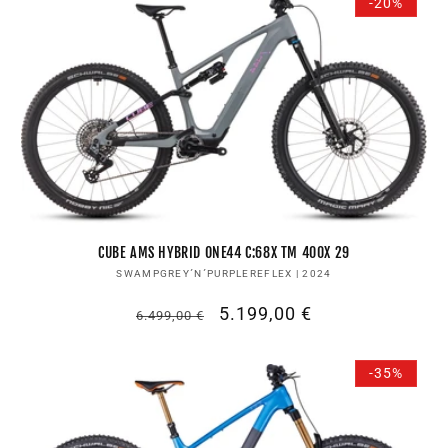
-20%
CUBE AMS HYBRID ONE44 C:68X TM 400X 29
Anbieter:
SWAMPGREY´N´PURPLEREFLEX | 2024
Normaler
Verkaufspreis
5.199,00 €
6.499,00 €
Preis
-35%