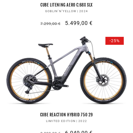
CUBE LITENING AERO C:68X SLX
Anbieter:
GOBLIN´N´YELLOW | 2024
Normaler
Verkaufspreis
5.499,00 €
7.299,00 €
Preis
-25%
CUBE REACTION HYBRID 750 29
Anbieter:
LIMITED EDITION | 2022
Normaler
Verkaufspreis
6.049,00 €