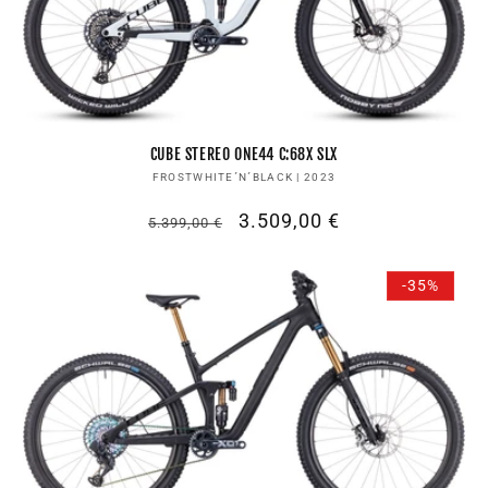
I
E
:
CUBE STEREO ONE44 C:68X SLX
Anbieter:
FROSTWHITE´N´BLACK | 2023
Normaler
Verkaufspreis
3.509,00 €
5.399,00 €
Preis
-35%