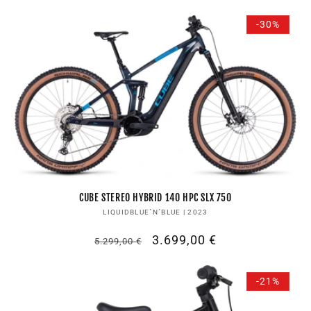
Preis
-30%
CUBE STEREO HYBRID 140 HPC SLX 750
Anbieter:
LIQUIDBLUE´N´BLUE | 2023
Normaler
Verkaufspreis
3.699,00 €
5.299,00 €
Preis
-21%