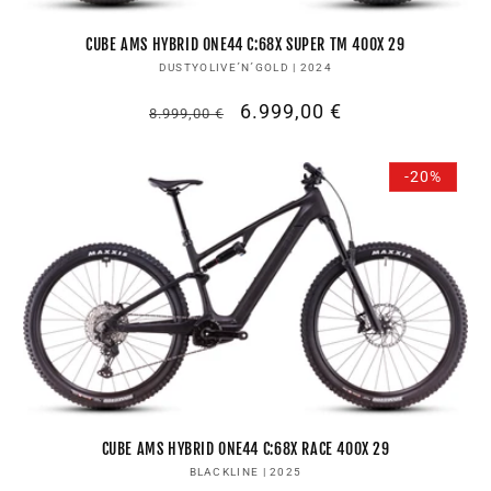
CUBE AMS HYBRID ONE44 C:68X SUPER TM 400X 29
Anbieter:
DUSTYOLIVE´N´GOLD | 2024
Normaler
Verkaufspreis
6.999,00 €
8.999,00 €
Preis
-20%
CUBE AMS HYBRID ONE44 C:68X RACE 400X 29
Anbieter:
BLACKLINE | 2025