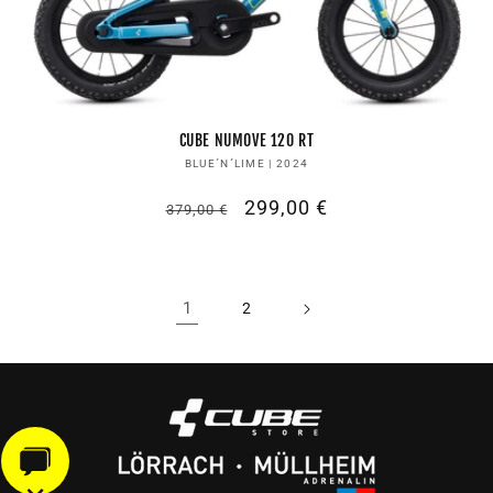
CUBE NUMOVE 120 RT
Anbieter:
BLUE´N´LIME | 2024
Normaler
Verkaufspreis
299,00 €
379,00 €
Preis
1
2