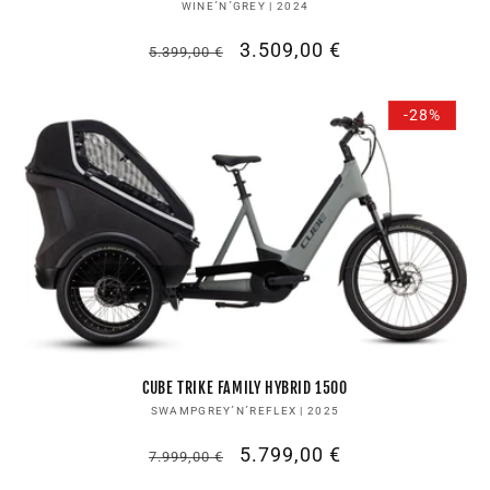
Anbieter:
WINE´N´GREY | 2024
Normaler
Verkaufspreis
3.509,00 €
5.399,00 €
Preis
-28%
CUBE TRIKE FAMILY HYBRID 1500
Anbieter:
SWAMPGREY´N´REFLEX | 2025
Normaler
Verkaufspreis
5.799,00 €
7.999,00 €
Preis