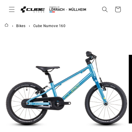
DIREKT
ZUM
Warenkorb
INHALT
Bikes
Cube Numove 160
UKTINFORMATIONEN
NGEN