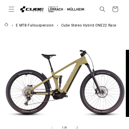
DIREKT
ZUM
Warenkorb
INHALT
E MTB Fullsuspension
Cube Stereo Hybrid ONE22 Race
UKTINFORMATIONEN
NGEN
von
1
/
6