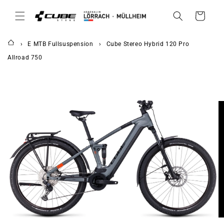
DIREKT
ZUM
Warenkorb
INHALT
E MTB Fullsuspension
Cube Stereo Hybrid 120 Pro
Allroad 750
UKTINFORMATIONEN
NGEN