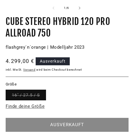
von
1
/
6
CUBE STEREO HYBRID 120 PRO
ALLROAD 750
flashgrey´n´orange | Modelljahr 2023
Normaler
4.299,00 €
Ausverkauft
Preis
inkl. MwSt.
Versand
wird beim Checkout berechnet
Größe
Variante
16" / 27.5 / S
ausverkauft
oder
Finde deine Größe
nicht
verfügbar
AUSVERKAUFT