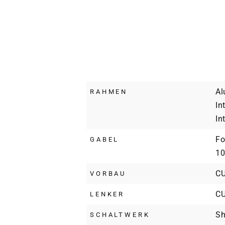
Al
RAHMEN
In
In
Fo
GABEL
1
CU
VORBAU
CU
LENKER
Sh
SCHALTWERK