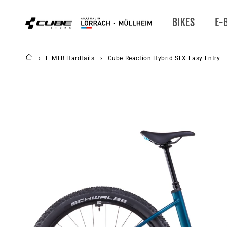
DIREKT
ZUM
INHALT
BIKES
E-
E MTB Hardtails
Cube Reaction Hybrid SLX Easy Entry
ZU
PRODUKTINFORMATIONEN
SPRINGEN