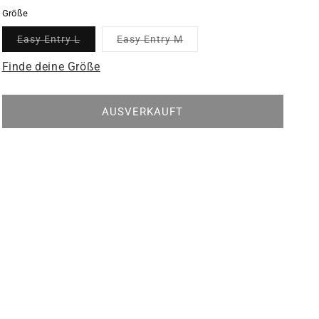
Größe
Variante
Variante
Easy Entry L
Easy Entry M
ausverkauft
ausverkauft
oder
oder
Finde deine Größe
nicht
nicht
verfügbar
verfügbar
AUSVERKAUFT