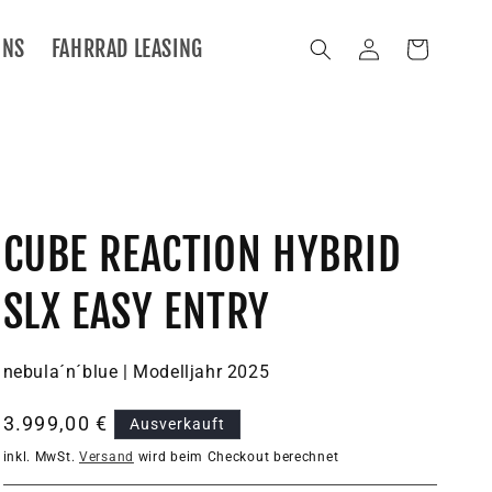
UNS
FAHRRAD LEASING
Einloggen
Warenkorb
CUBE REACTION HYBRID
SLX EASY ENTRY
nebula´n´blue | Modelljahr 2025
Normaler
3.999,00 €
Ausverkauft
Preis
inkl. MwSt.
Versand
wird beim Checkout berechnet