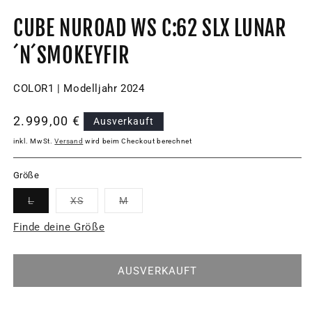
CUBE NUROAD WS C:62 SLX LUNAR
´N´SMOKEYFIR
COLOR1 | Modelljahr 2024
Normaler
2.999,00 €
Ausverkauft
Preis
inkl. MwSt.
Versand
wird beim Checkout berechnet
Größe
Variante
Variante
Variante
L
XS
M
ausverkauft
ausverkauft
ausverkauft
oder
oder
oder
Finde deine Größe
nicht
nicht
nicht
verfügbar
verfügbar
verfügbar
AUSVERKAUFT