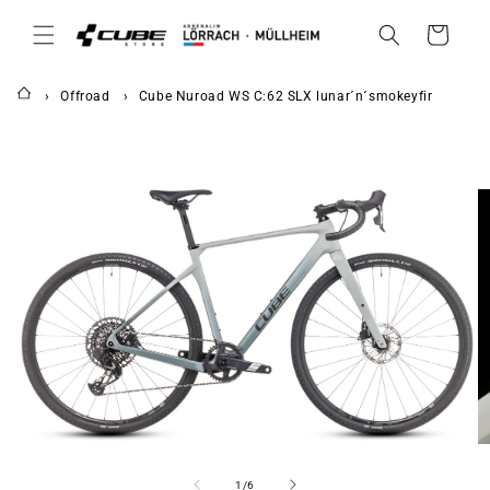
DIREKT
ZUM
Warenkorb
INHALT
Offroad
Cube Nuroad WS C:62 SLX lunar´n´smokeyfir
UKTINFORMATIONEN
NGEN
von
1
/
6