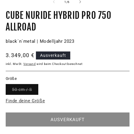
von
1
/
6
CUBE NURIDE HYBRID PRO 750
ALLROAD
black´n´metal | Modelljahr 2023
Normaler
3.349,00 €
Ausverkauft
Preis
inkl. MwSt.
Versand
wird beim Checkout berechnet
Größe
Variante
50 cm / S
ausverkauft
oder
Finde deine Größe
nicht
verfügbar
AUSVERKAUFT