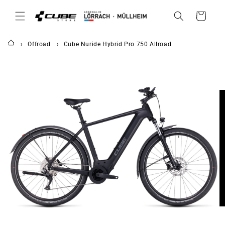
DIREKT
ZUM
Warenkorb
INHALT
Offroad
Cube Nuride Hybrid Pro 750 Allroad
UKTINFORMATIONEN
NGEN