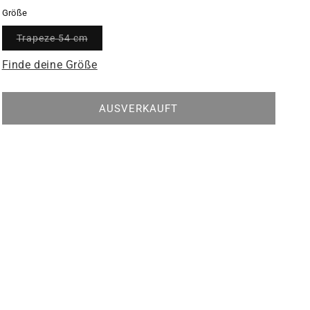
Größe
Variante
Trapeze 54 cm
ausverkauft
oder
Finde deine Größe
nicht
verfügbar
AUSVERKAUFT