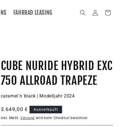
UNS
FAHRRAD LEASING
Einloggen
Warenkorb
CUBE NURIDE HYBRID EXC
750 ALLROAD TRAPEZE
caramel´n´black | Modelljahr 2024
Normaler
3.649,00 €
Ausverkauft
Preis
inkl. MwSt.
Versand
wird beim Checkout berechnet