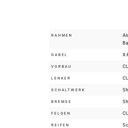
Al
RAHMEN
Ba
X-
GABEL
CU
VORBAU
CU
LENKER
Sh
SCHALTWERK
Sh
BREMSE
CU
FELGEN
Sc
REIFEN