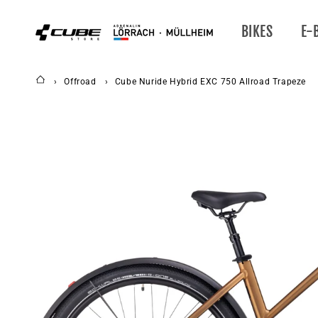
DIREKT
ZUM
INHALT
BIKES
E-
Offroad
Cube Nuride Hybrid EXC 750 Allroad Trapeze
ZU
PRODUKTINFORMATIONEN
SPRINGEN