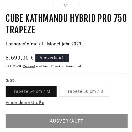
von
1
/
6
CUBE KATHMANDU HYBRID PRO 750
TRAPEZE
flashgrey´n´metal | Modelljahr 2023
Normaler
3.699,00 €
Ausverkauft
Preis
inkl. MwSt.
Versand
wird beim Checkout berechnet
Größe
Variante
Variante
Trapeze 54 cm / M
Trapeze 50 cm / S
ausverkauft
ausverkauft
oder
oder
Finde deine Größe
nicht
nicht
verfügbar
verfügbar
AUSVERKAUFT