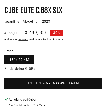
CUBE ELITE C:68X SLX
teamline | Modelljahr 2023
Normaler
Verkaufspreis
3.499,00 €
30%
4.999,00 €
Preis
inkl. MwSt.
Versand
wird beim Checkout berechnet
Größe
18" / 29 / M
Finde deine Größe
IN DEN WARENKORB LEGEN
Abholung verfügbar
Gewöhnlich fertig in 2 - 4 Tagen