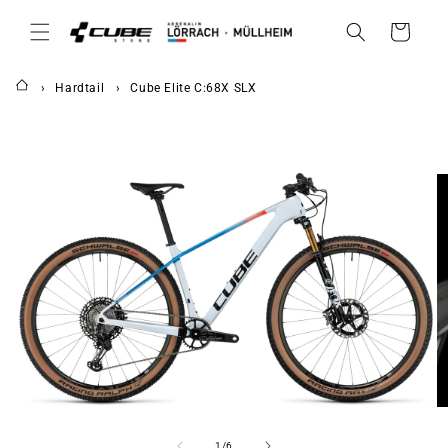
DIREKT
ZUM
Warenkorb
INHALT
Hardtail
Cube Elite C:68X SLX
UKTINFORMATIONEN
NGEN
von
1
/
6